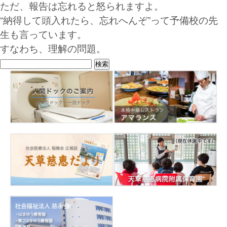
ただ、報告は忘れると怒られますよ。
“納得して頭入れたら、忘れへんぞ”って予備校の先
生も言っています。
すなわち、理解の問題。
検
索: