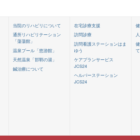
当院のリハビリについて
在宅診療支援
健
通所リハビリテーション
訪問診療
人
「蕩蕩館」
訪問看護ステーションはま
健
温泉プール「悠游館」
ゆう
て
天然温泉「邯鄲の湯」
ケアプランサービス
JCS24
鍼治療について
ヘルパーステーション
JCS24